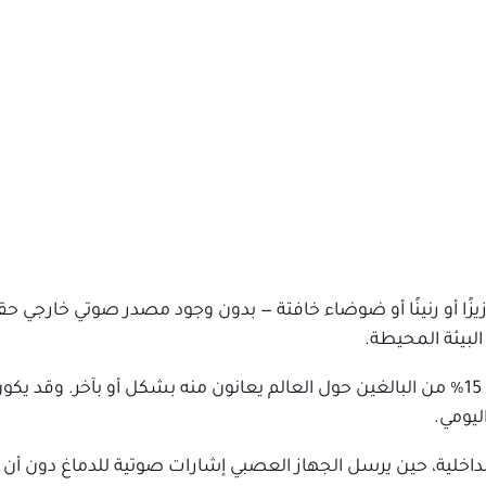
ًا أو رنينًا أو ضوضاء خافتة — بدون وجود مصدر صوتي خارجي حق
لبيئة المحيطة.
يعد الطنين ظاهرة شائعة جدًا؛ إذ تشير التقديرات إلى أن نحو 15% من البالغين حول العالم يعانون منه بشكل أو بآخ
ليومي.
داخلية، حين يرسل الجهاز العصبي إشارات صوتية للدماغ دون أن