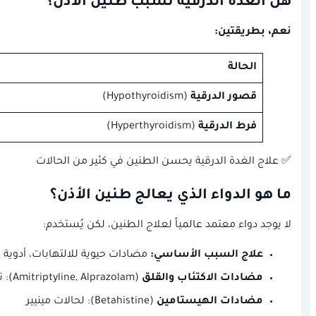
هل الغدة الدرقية تسبب طنين الأذن؟
نعم، بطريقتين:
الحالة
قصور الدرقية
(Hypothyroidism)
فرط الدرقية
(Hyperthyroidism)
✅ علاج الغدة الدرقية يحسن الطنين في كثير من الحالات
ما هو الدواء الذي يعالج طنين الأذن؟
لا يوجد دواء معتمد عالمياً لعلاج الطنين، لكن يُستخدم:
علاج السبب الأساسي:
مضادات حيوية للالتهابات، أدوية 
مضادات الاكتئاب والقلق
(Amitriptyline, Alprazolam): تخفف الإحساس بالطنين
مضادات الهيستامين
(Betahistine): لحالات مينيير