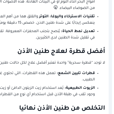
أمواج البحر أثناء النوم أو في البيئات الهادئة. هذه الأ
من الضوضاء البيضاء. 🤫
تقنيات الاسترخاء واليوغا:
التوتر
والقلق هما من أهم العوا
ينعكس إيجابًا على شدة طنين الاذن. خصص 15 دقيقة يوميًا للاسترخاء وستلاحظ الفرق.
تعديل نمط الحياة:
يُنصح بتجنب المحفزات المعروفة. تقل
في تقليل شدة الطنين لدى الكثيرين.
أفضل قطرة لعلاج طنين الأذن
لا توجد “قطرة سحرية” واحدة تعتبر أفضل علاج لكل حالات طنين ا
قطرات تليين الشمع:
تعمل هذه القطرات، التي تحتوي غال
الطبيب.
الزيوت الطبيعية:
يُعد استخدام زيت الزيتون الدافئ أو زي
وجود ثقب في طبلة الأذن قبل استخدام أي نوع من القطرات.
التخلص من طنين الأذن نهائيا