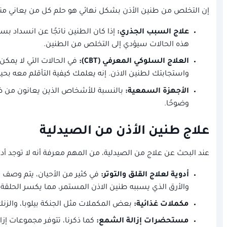
إن التخلص من طنين الأذن بشكل نهائي هو حلم كل من يعاني منه، 
علاج السبب الجذري:
إذا كان الطنين ناتجًا عن انسداد بس
هذه الحالات سيؤدي إلى التخلص من الطنين.
العلاج السلوكي المعرفي (CBT):
في الحالات التي لا يمك
واستجابتك لطنين الاذن. إنه يعلمك كيفية التأقلم معه بحيث 
الأجهزة السمعية:
بالنسبة للأشخاص الذين يعانون من ضع
وضوحًا.
علاج طنين الأذن من الصيدلية
عند البحث عن علاج من الصيدلية، من المهم معرفة أنه لا توجد 
أدوية لعلاج القلق والتوتر:
في كثير من الأحيان، يتم وصف 
والأرق الذي يسببه طنين الاذن المستمر، مما يكسر الحلقة 
مكملات غذائية:
بعض المكملات مثل الجنكة بيلوبا، والزنك، وفيتامين ب12 قد تكون مفيدة لبعض الأشخاص، ولكن الأدلة العلمية على فعاليتها متباينة. ل
مستحضرات إزالة الشمع:
كما ذكرنا، تتوفر مجموعات إز