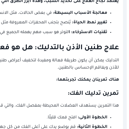
يعتمد نجاح العلاج على تحديد السبب، وهذه أبرز الطرق التي
معالجة الأسباب البسيطة:
في بعض الحالات، مثل الانسدا
تغيير نمط الحياة:
يُنصح بتجنب المحفزات المعروفة مثل الض
تقنيات الاسترخاء:
ا
لتوتر هو سبب مهم يهمله الجميع في ز
علاج طنين الأذن بالتدليك: هل هو فع
التدليك يمكن أن يكون طريقة فعالة ومفيدة لتخفيف أعراض طنين ا
للأذن ويفاقم الإحساس بالطنين.
هناك تمرينان يمكنك تجربتهما:
تمرين تدليك الفك:
هذا التمرين يستهدف العضلات المحيطة بمفصل الفك، والتي ق
الخطوة الأولى:
افتح فمك قليلًا.
الخطوة الثانية:
قم بوضع يدك على أعلى الفك من كل جهة، 