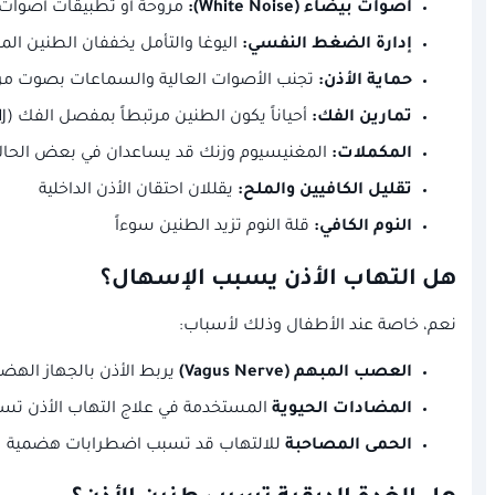
أصوات بيضاء (White Noise):
مروحة أو تطبيقات أصوات
إدارة الضغط النفسي:
اليوغا والتأمل يخففان الطنين المر
حماية الأذن:
تجنب الأصوات العالية والسماعات بصوت مر
تمارين الفك:
أحياناً يكون الطنين مرتبطاً بمفصل الفك (TMJ)
المكملات:
المغنيسيوم وزنك قد يساعدان في بعض الحال
تقليل الكافيين والملح:
يقللان احتقان الأذن الداخلية
النوم الكافي:
قلة النوم تزيد الطنين سوءاً
هل التهاب الأذن يسبب الإسهال؟
نعم، خاصة عند الأطفال وذلك لأسباب:
العصب المبهم (Vagus Nerve)
يربط الأذن بالجهاز الهض
المضادات الحيوية
المستخدمة في علاج التهاب الأذن تسبب
الحمى المصاحبة
للالتهاب قد تسبب اضطرابات هضمية