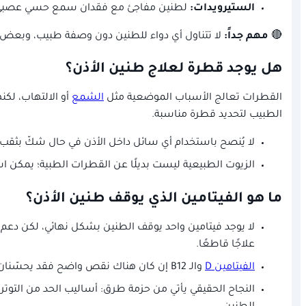
الستيرويدات:
لطنين مفاجئ مع فقدان سمع حسي عصبي
🔴
مهم جداً:
لا تتناول أي دواء للطنين دون وصفة طبيب، وبعض ا
هل يوجد قطرة لعلاج طنين الأذن؟
القطرات تعالج الأسباب الموضعية مثل
الشمع
أو الالتهاب، لكن
الطبيب لتحديد قطرة مناسبة.
لا يُنصح باستخدام أي سائل داخل الأذن في حال شكّ بثقب ا
الزيوت الطبيعية ليست بديلًا عن القطرات الطبية؛ يمكن ا
ما هو الفيتامين الذي يوقف طنين الأذن؟
علاجًا قاطعًا.
الفيتامين D
والـ B12 إن كان هناك نقص واضح فقد يحسّنان بعض الأعراض غير المباشرة، ولكن تأثيرهما يختلف فرديًا، لذا الأفضل قياس المستويات ثم تعويض النقص بدل الاستخدام العشوائي.
النجاح الحقيقي يأتي من حزمة طرق: أساليب الحد من التوتر،