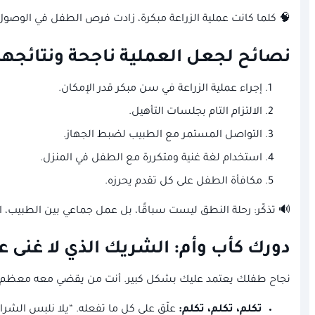
🧠 كلما كانت عملية الزراعة مبكرة، زادت فرص الطفل في الوصول 
نصائح لجعل العملية ناجحة ونتائجها 
إجراء عملية الزراعة في سن مبكر قدر الإمكان.
الالتزام التام بجلسات التأهيل.
التواصل المستمر مع الطبيب لضبط الجهاز.
استخدام لغة غنية ومتكررة مع الطفل في المنزل.
مكافأة الطفل على كل تقدم يحرزه.
🔊 تذكّر: رحلة النطق ليست سباقًا، بل عمل جماعي بين الطبيب، ا
دورك كأب وأم: الشريك الذي لا غنى ع
نجاح طفلك يعتمد عليك بشكل كبير. أنت من يقضي معه معظم ا
تكلم، تكلم، تكلم:
علّق على كل ما تفعله. “يلا نلبس الشر