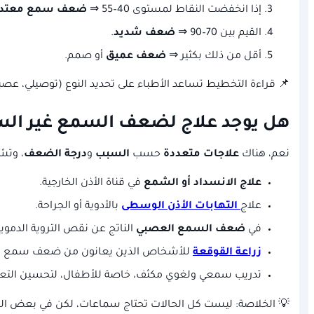
إذا انخفضت النقاط لمستوى 40–55 ⇒
ضعف سمع معتد
القيم بين 70–90 ⇒
ضعف شديد
.
أقل من ذلك بكثير ⇒
ضعف عميق
أو صمم.
📌 قراءة التخطيط تساعد الأطباء على تحديد النوع (توصيلي، عصبي
هل يوجد علاج لضعف السمع غير ال
نعم، هناك
علاجات متعددة
حسب
السبب
و
درجة الضعف
، وتش
علاج الانسداد أو الشمع
في قناة الأذن الخارجية.
علاج
التهابات الأذن الوسطى
بالأدوية أو الجراحة.
في
ضعف السمع العصبي
الناتج عن نقص التروية الدموية
زراعة القوقعة
للأشخاص الذين يعانون من ضعف سمع شدي
تدريب سمعي ولغوي مكثف، خاصة للأطفال، لتحسين التعرف
💡 الخلاصة: ليست كل الحالات تحتاج سماعات، لكن في بعض الدرج