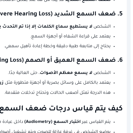
ضعف السمع الشديد
قد يبدأ من هنا عند بعض الأشخا
5.
ضعف السمع الشديد (Severe Hearing Loss)
الشخص
لا يستطيع سماع الكلمات إلا إذا تم التحدث ب
يعتمد على قراءة الشفاه أو أجهزة السمع.
يحتاج إلى متابعة طبية دقيقة وخطة إعادة تأهيل سمعي.
6.
ضعف السمع العميق أو الصمم (Profound Hearing Loss)
الشخص
لا يسمع معظم الأصوات
، حتى العالية جدًا.
يعتمد بالكامل على وسائل بصرية أو أجهزة متطورة مثل
زر
هذه الدرجة تمثل أصعب الحالات وتحتاج تدخلات متقدمة.
كيف يتم قياس درجات ضعف السمع
يتم القياس عبر
اختبار السمع (Audiometry)
داخل عيادة 
يوضع الشخص في غرفة عازلة للصوت ويتم تشغيل أصوات ب