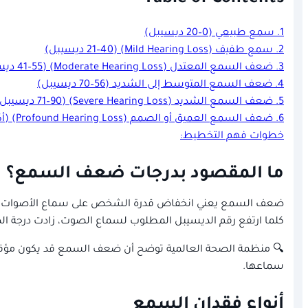
1. سمع طبيعي (0–20 ديسيبل)
2. سمع طفيف (Mild Hearing Loss) (21–40 ديسيبل)
3. ضعف السمع المعتدل (Moderate Hearing Loss) (41–55 ديسيبل)
4. ضعف السمع المتوسط إلى الشديد (56–70 ديسيبل)
5. ضعف السمع الشديد (Severe Hearing Loss) (71–90 ديسيبل)
6. ضعف السمع العميق أو الصمم (Profound Hearing Loss) (أكثر من 90 ديسيبل)
خطوات فهم التخطيط:
ما المقصود بدرجات ضعف السمع؟
ضعف السمع يعني انخفاض قدرة الشخص على سماع الأصوات مقارنة بالشخص ا
كلما ارتفع رقم الديسيبل المطلوب لسماع الصوت، زادت درجة ا
🔍 منظمة الصحة العالمية توضح أن ضعف السمع قد يكون مؤقتًا 
سماعها.
أنواع فقدان السمع