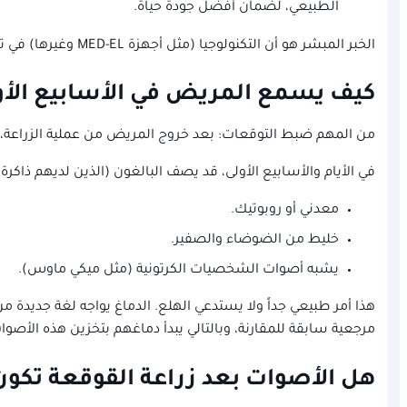
الطبيعي، لضمان أفضل جودة حياة.
الخبر المبشر هو أن التكنولوجيا (مثل أجهزة MED-EL وغيرها) في تطور مستمر، مما جعل تجربة السمع بالمزروعات تقترب يوماً بعد يوم من التجربة الطبيعية.
كيف يسمع المريض في الأسابيع الأو
من المهم ضبط التوقعات: بعد خروج المريض من عملية الزراعة، لا يعود السمع مباشرة. نحن بحاجة لفترة نقاهة (3-4 
في الأيام والأسابيع الأولى، قد يصف البالغون (الذين لديهم ذاك
معدني أو روبوتيك.
خليط من الضوضاء والصفير.
يشبه أصوات الشخصيات الكرتونية (مثل ميكي ماوس).
هذا أمر طبيعي جداً ولا يستدعي الهلع. الدماغ يواجه لغة جديدة من
مرجعية سابقة للمقارنة، وبالتالي يبدأ دماغهم بتخزين هذه الأصو
هل الأصوات بعد زراعة القوقعة تكون