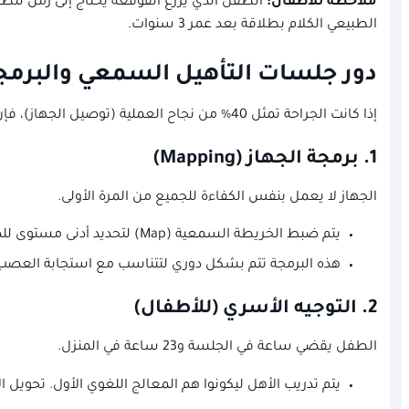
ملاحظة للأطفال:
الطفل الذي يزرع القوقعة يحتاج إلى زمن لتطو
الطبيعي الكلام بطلاقة بعد عمر 3 سنوات.
دور جلسات التأهيل السمعي والبرمج
إذا كانت الجراحة تمثل 40% من نجاح العملية (توصيل الجهاز)، فإن الـ 60% المتبقية تعتمد كلياً على ما يحدث في عيادة السمعيات والتخاطب. وهنا يأتي الدور المحوري لخبرات مثل خبرة دكتور هشام طه وفريقه:
1. برمجة الجهاز (Mapping)
الجهاز لا يعمل بنفس الكفاءة للجميع من المرة الأولى.
يتم ضبط الخريطة السمعية (Map) لتحديد أدنى مستوى للصوت يمكن سماعه (T-Levels) وأقصى مستوى مريح (C-Levels).
هذه البرمجة تتم بشكل دوري لتتناسب مع استجابة العصب 
2. التوجيه الأسري (للأطفال)
الطفل يقضي ساعة في الجلسة و23 ساعة في المنزل.
يتم تدريب الأهل ليكونوا هم المعالج اللغوي الأول. تحويل