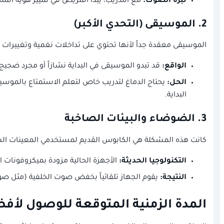
نبرة الصوت:
مع التدريب، يبدأ المريض في تمييز هوية الم
2. الموسيقى (التحدي الأكبر)
الموسيقى معقدة جداً لأنها تحتوي على تداخلات نغمية وتغييرات سريعة في الت
الواقع:
قد تبدو الموسيقى في البداية نشازاً أو مجرد ضجيج 
الحل:
يحتاج الدماغ لتدريب خاص لتعلم الاستمتاع بالموسيقى
البداية.
3. الضوضاء والبيئات الصاخبة
كانت هذه المشكلة هي الكابوس القديم لمستخدمي المعينات الس
التكنولوجيا الحديثة:
الأجهزة الحالية مزودة بميكروفونات اتجاهية (Directional Microphones) وأنظمة ت
النتيجة:
يقوم الجهاز تلقائياً بخفض صوت الخلفية (مثل ص
المدة الزمنية المتوقعة للوصول ل