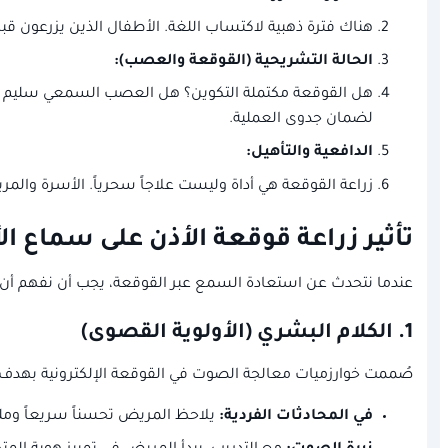
هناك فترة ذهبية لاكتساب اللغة. الأطفال الذين يزرعون قبل سن 3 سنوات غالباً ما يحققون نتائج لغوية وتعليمية تضاهي أقرانهم ذوي السمع 
الحالة التشريحية (القوقعة والعصب):
هل القوقعة مكتملة التكوين؟ هل العصب السمعي سليم وعدد
لضمان جدوى العملية.
الدافعية والتأهيل:
زراعة القوقعة هي أداة وليست علاجاً سحرياً. الأسرة وا
تأثير زراعة قوقعة الأذن على سماع ال
عندما نتحدث عن استعادة السمع عبر القوقعة، يجب أن نفهم أن ا
1. الكلام البشري (الأولوية القصوى)
صُممت خوارزميات معالجة الصوت في القوقعة الإلكترونية بهدف رئيسي وهو 
في المحادثات الفردية:
يلاحظ المريض تحسناً سريعاً وملم