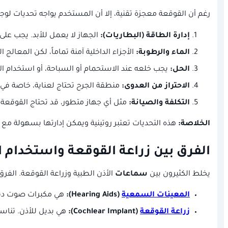
رغم أن القوقعة معجزة تقنية، إلا أن المستخدم يواجه تحديات لوج
إدارة الطاقة (البطاريات):
الجهاز لا يعمل للأبد. يجب عل
الماء والرطوبة:
الأجزاء الداخلية آمنة تماماً، لكن المعا
الحل:
يجب خلعه عند الاستحمام أو السباحة، أو استخدام الأغطية المائية (Water Kits) المخصصة التي توفرها الشر
الاحتراز من العدوى:
منطقة الجرح تحتاج لعناية، خاصة في ال
التكلفة والصيانة:
مثل أي جهاز متطور، قد تحتاج القوقعة
الخلاصة:
هذه التحديات تعتبر روتينية ويمكن إدارتها بسهولة مع
الفرق بين زراعة القوقعة واستخدام 
يخلط الكثيرون بين
سماعات
الأذن الطبية وزراعة القوقعة. الف
المعينات السمعية
(Hearing Aids):
هي مكبرات صوت دقيق
زراعة القوقعة
(Cochlear Implant):
هي بديل للأذن. تنا