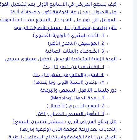
كيف يسمع المريض في الأسابيع الأولى بعد تشغيل القوق
هل الأصوات بعد زراعة القوقعة تكون واضحة أم آلية؟
العوامل التي تؤثر على القدرة على السمع بعد زراعة القوقع
تأثير زراعة قوقعة الأذن على سماع الأصوات اليومية
1. الكلام البشري (الأولوية القصوى)
2. الموسيقى (التحدي الأكبر)
3. الضوضاء والبيئات الصاخبة
المدة الزمنية المتوقعة للوصول لأفضل مستوى سمعي
١: الاكتشاف (من شهر 1 إلى 3)
٢: التمييز والفهم (من شهر 3 إلى 6)
٣: الإتقان (السنة الأولى وما بعدها)
دور جلسات التأهيل السمعي والبرمجة
1. برمجة الجهاز (Mapping)
2. التوجيه الأسري (للأطفال)
3. التأهيل السمعي اللفظي (AVT)
هل يحتاج المريض لتدريب مستمر لتحسين السمع؟
التحديات بعد زراعة قوقعة الأذن (وكيفية إدارتها)
الفرق بين زراعة القوقعة واستخدام السماعات الطبية