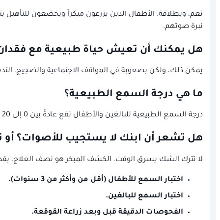
نعم، وبطلاقة. الأطفال الذين يزرعون مبكراً ويخضعون للتأهيل 
نبرة صوتهم.
هل يمكنك أن تعيش حياة طبيعية مع فقدان 
يمكن ذلك، ولكن بصعوبة في المواقف الاجتماعية والضجيج. التد
ما هي درجة السمع الطبيعية؟
درجة السمع الطبيعية للبالغين والأطفال تقع عادةً بين 0 إلى 20 ديسيبل. أي ضعف يتجاوز هذا الرقم قد يحتاج لتدخل، بدءاً من المسح السمعي لحديثي الولادة وصولاً للحلول الجراحية.
هل تشعر أن ابنك لا يستجيب للأصوات؟ أو ت
لا تترك الشك يسرق الوقت. الكشف المبكر هو نصف العلاج. يق
اختبار السمع للأطفال (أقل من وأكثر من 3 سنوات).
اختبار السمع للبالغين.
الفحوصات الدقيقة قبل وبعد زراعة القوقعة.