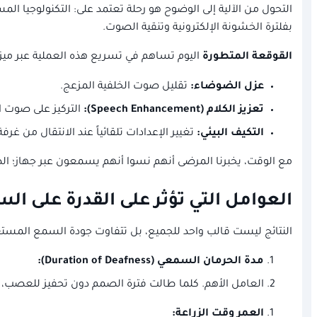
التحول من الآلية إلى الوضوح هو رحلة تعتمد على: التكنولوجيا ال
بفلترة الخشونة الإلكترونية وتنقية الصوت.
القوقعة المتطورة
اليوم تساهم في تسريع هذه العملية عبر ميزا
عزل الضوضاء:
تقليل صوت الخلفية المزعج.
تعزيز الكلام (Speech Enhancement):
التركيز على صوت 
التكيف البيئي:
تغيير الإعدادات تلقائياً عند الانتقال من غرف
مع الوقت، يخبرنا المرضى أنهم نسوا أنهم يسمعون عبر جهاز؛ الص
العوامل التي تؤثر على القدرة على ال
النتائج ليست قالب واحد للجميع، بل تتفاوت جودة السمع المستعا
مدة الحرمان السمعي (Duration of Deafness):
العامل الأهم. كلما طالت فترة الصمم دون تحفيز للعصب، كل
العمر وقت الزراعة: