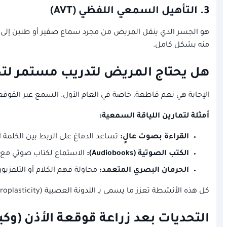
3. التأهيل السمعي اللفظي (AVT)
هو الجسر الذي ينقل المريض من مجرد سماع صفير أو طنين إلى فهم 
منه بشكل كامل.
هل يحتاج المريض لتدريب مستمر ل
الإجابة هي نعم قاطعة، خاصة في العام الأول. السمع عبر القوقع
أمثلة لتمارين اللياقة السمعية:
القراءة بصوت عالٍ:
تساعد الدماغ على الربط بين الكلم
الكتب الصوتية (Audiobooks):
الاستماع لكتاب صوتي مع مت
الحرمان البصري المتعمد:
محاولة فهم الكلام أو التلفزيون 
كل هذه الأنشطة تعزز ما يسمى بـ اللدونة العصبية (Neuroplasticity)، مما يسرع عملية التكيف ويجعل الأصوات تبدو أكثر طبيعية ووضوحاً مع الوقت.
التحديات بعد زراعة قوقعة الأذن (وكيف