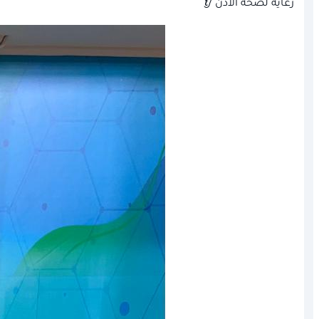
رعاية لصحة الأذن 👂