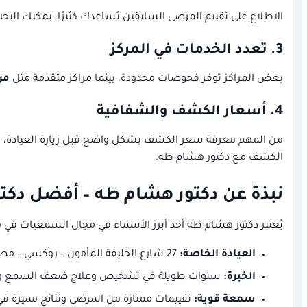
الاطلاع على تقييم المرضى السابقين يُساعدك كثيرًا. يمكنك البح
3.
تعدد الخدمات في المركز
بعض المراكز توفر فحوصات محدودة، بينما مراكز متقدمة مثل
مر
4.
أسعار الكشف والشفافية
الكشف مع دكتور هشام طه.
نبذة عن دكتور هشام طه – أفضل دكت
يُعتبر دكتور هشام طه أحد أبرز الأسماء في مجال السمعيات 
العيادة الخاصة:
27 شارع الخليفة المأمون – روكسي – مصر الجديدة
الخبرة:
سنوات طويلة في تشخيص وعلاج ضعف السمع والدوا
سمعة قوية:
تقييمات ممتازة من المرضى ونتائج مميزة ف