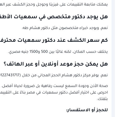
يمكنك متابعة التقييمات على فيزيتا وجوجل وحجز الكشف عبر اله
هل يوجد دكتور متخصص في سمعيات الأطف
نعم، ويوجد خبراء متخصصون مثل دكتور هشام طه.
كم سعر الكشف عند دكتور سمعيات محترف
يختلف حسب المكان، لكنه غالبًا بين 500 و1500 جنيه مصري.
هل يمكن حجز موعد أونلاين أو عبر الهاتف؟
نعم، يوفر مركز دكتور هشام الحجز المجاني من خلال (01227431717) أو إرسال تفاصيل العنوان ورقم العيادة مباشرة.
صحة الأذن وجودة السمع ليست رفاهية بل ضرورة لحياة أفضل.
احرص على اختيار أفضل دكتور سمعيات في مصر بناءً على التقييمات
بثقتك.
للحجز أو الاستفسار: